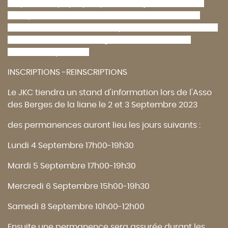
Préparation physique (
pour tous- judoka ou non
)
: adapté au besoin de chacun, remise en forme,
entretien, amélioration des performances, travail en
ateliers et circuit training, haltères, swiss-ball,
échelle de rythme ....
INSCRIPTIONS -REINSCRIPTIONS
Le JKC tiendra un stand d'information lors de l'Asso
des Berges de la liane le 2 et 3 Septembre 2023
des permanences auront lieu les jours suivants :
Lundi 4 Septembre 17h00-19h30
Mardi 5 Septembre 17h00-19h30
Mercredi 6 Septembre 15h00-19h30
Samedi 8 Septembre 10h00-12h00
Ensuite une permanence sera assurée durant les